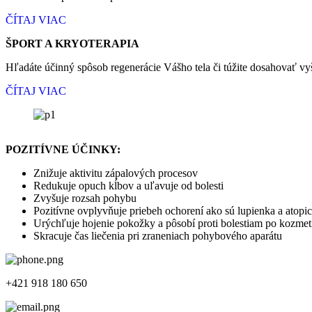
ČÍTAJ VIAC
ŠPORT A KRYOTERAPIA
Hľadáte účinný spôsob regenerácie Vášho tela či túžite dosahovať vy
ČÍTAJ VIAC
POZITÍVNE ÚČINKY:
Znižuje aktivitu zápalových procesov
Redukuje opuch kĺbov a uľavuje od bolesti
Zvyšuje rozsah pohybu
Pozitívne ovplyvňuje priebeh ochorení ako sú lupienka a atop
Urýchľuje hojenie pokožky a pôsobí proti bolestiam po kozmet
Skracuje čas liečenia pri zraneniach pohybového aparátu
+421 918 180 650