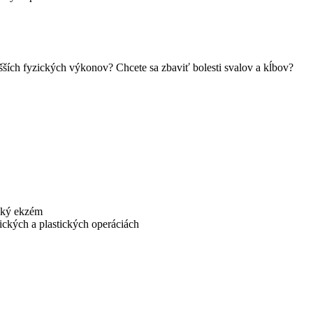
šších fyzických výkonov? Chcete sa zbaviť bolesti svalov a kĺbov?
ický ekzém
ických a plastických operáciách